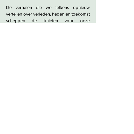
De verhalen die we telkens opnieuw
vertellen over verleden, heden en toekomst
scheppen de limieten voor onze
verbeelding. Zij geven de grenzen aan van
wat we ons kunnen en willen indenken,
bedenken en overdenken.
Wilderhistories wil de heersende
narratieven opentrekken en zo een wildere
verbeelding aanwakkeren. We zoeken
naar alternatieve en subversieve stemmen
die thuis zijn in de wildernis van de kunst,
de jungle of het denken. Samen
overschrijden we de grenzen tussen natuur
en cultuur en bevragen we het
onderscheid tussen wildheid en
domesticatie. Op zoek naar wildere
verhalen om de toekomst mee in te gaan.